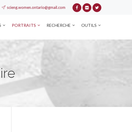
scieng.women.ontario@gmail.com
S
PORTRAITS
RECHERCHE
OUTILS
ire