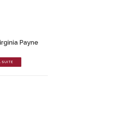
irginia Payne
A SUITE